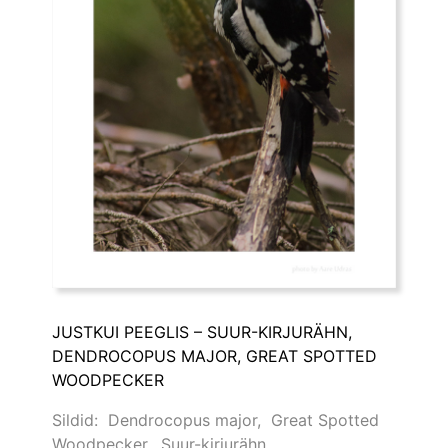
JUSTKUI PEEGLIS – SUUR-KIRJURÄHN,
DENDROCOPUS MAJOR, GREAT SPOTTED
WOODPECKER
Sildid:
Dendrocopus major
,
Great Spotted
Woodpecker
,
Suur-kirjurähn