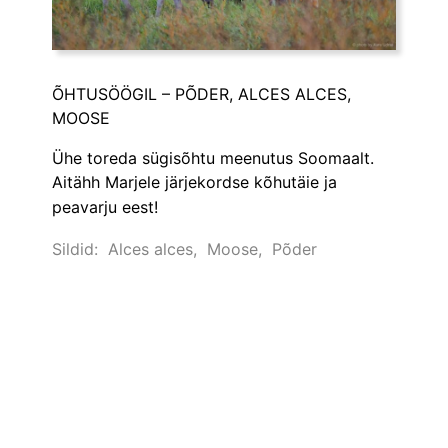
ÕHTUSÖÖGIL – PÕDER, ALCES ALCES,
MOOSE
Ühe toreda sügisõhtu meenutus Soomaalt.
Aitähh Marjele järjekordse kõhutäie ja
peavarju eest
!
Sildid:
Alces alces
,
Moose
,
Põder