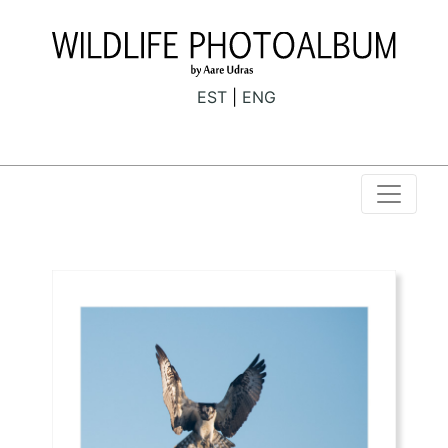
EST
ENG